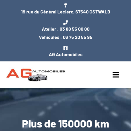
Passer
19 rue du Général Leclerc, 67540 OSTWALD
au
contenu
Atelier :
03 88 55 00 00
Véhicules :
06 75 20 55 95
AG Automobiles
Toggl
Navig
ACCUEIL
NOS VÉHICULES
Plus de 150000 km
ENTRETIEN / MÉCANIQUE