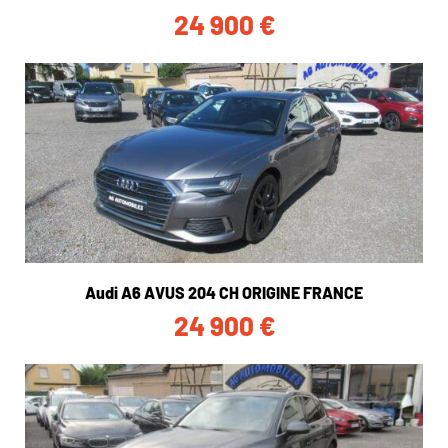
24 900
€
Audi A6 AVUS 204 CH ORIGINE FRANCE
24 900
€