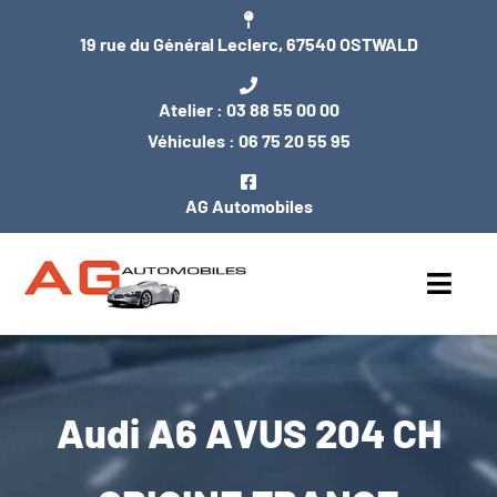
Passer
19 rue du Général Leclerc, 67540 OSTWALD
au
contenu
Atelier :
03 88 55 00 00
Véhicules :
06 75 20 55 95
AG Automobiles
Toggl
Navig
ACCUEIL
Audi A6 AVUS 204 CH
NOS VÉHICULES
ENTRETIEN / MÉCANIQUE