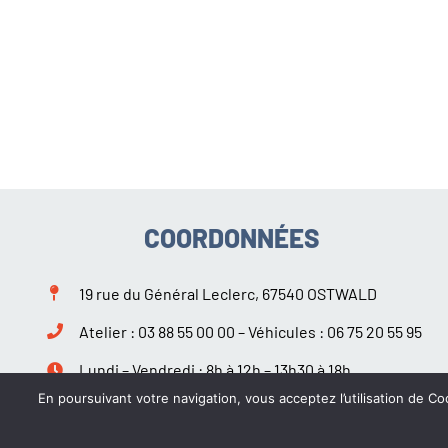
COORDONNÉES
19 rue du Général Leclerc, 67540 OSTWALD
Atelier :
03 88 55 00 00
– Véhicules :
06 75 20 55 95
Lundi – Vendredi : 8h à 12h – 13h30 à 18h
Samedi : 9h à 12h – 14h à 18h
En poursuivant votre navigation, vous acceptez l’utilisation de Coo
Suivez-nous sur Facebook