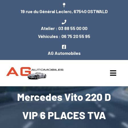
Passer
19 rue du Général Leclerc, 67540 OSTWALD
au
contenu
Atelier :
03 88 55 00 00
Véhicules :
06 75 20 55 95
AG Automobiles
Toggl
Navig
Mercedes Vito 220 D
ACCUEIL
NOS VÉHICULES
VIP 6 PLACES TVA
ENTRETIEN / MÉCANIQUE