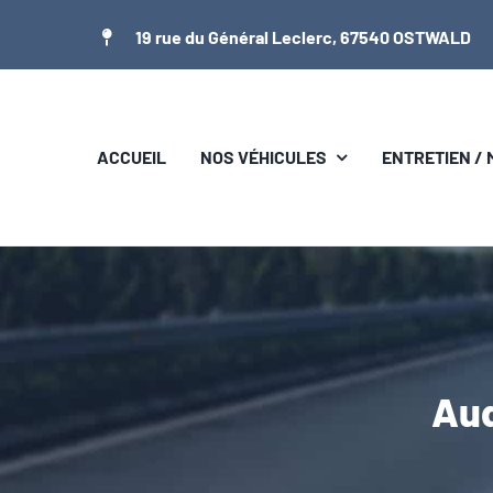
Passer
19 rue du Général Leclerc, 67540 OSTWALD
au
contenu
ACCUEIL
NOS VÉHICULES
ENTRETIEN /
Aud