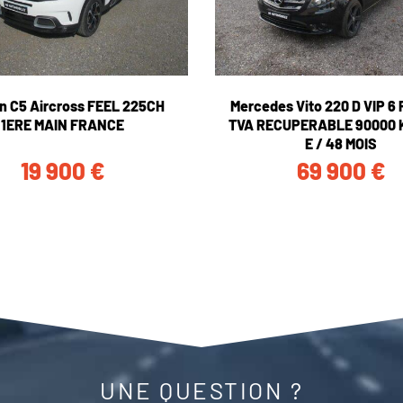
ën C5 Aircross FEEL 225CH
Mercedes Vito 220 D VIP 
1ERE MAIN FRANCE
TVA RECUPERABLE 90000 
E / 48 MOIS
19 900
€
69 900
€
UNE QUESTION ?