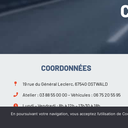
COORDONNÉES
19 rue du Général Leclerc, 67540 OSTWALD
Atelier :
03 88 55 00 00
– Véhicules :
06 75 20 55 95
Lundi – Vendredi : 8h à 12h – 13h30 à 18h
Samedi : 9h à 12h – 14h à 18h
En poursuivant votre navigation, vous acceptez l’utilisation de Coo
Suivez-nous sur Facebook