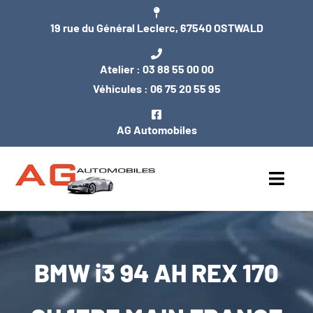
Passer
19 rue du Général Leclerc, 67540 OSTWALD
au
contenu
Atelier :
03 88 55 00 00
Véhicules :
06 75 20 55 95
AG Automobiles
Toggl
Navig
ACCUEIL
BMW i3 94 AH REX 170
NOS VÉHICULES
ENTRETIEN / MÉCANIQUE