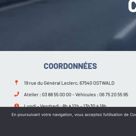
COORDONNÉES
19 rue du Général Leclerc, 67540 OSTWALD
Atelier :
03 88 55 00 00
– Véhicules :
06 75 20 55 95
Lundi – Vendredi : 8h à 12h – 13h30 à 18h
Samedi : 9h à 12h – 14h à 18h
En poursuivant votre navigation, vous acceptez l’utilisation de Coo
Suivez-nous sur Facebook