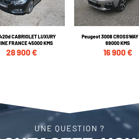
420d CABRIOLET LUXURY
Peugeot 3008 CROSSWAY 
GINE FRANCE 45000 KMS
69000 KMS
28 900
€
16 900
€
UNE QUESTION ?