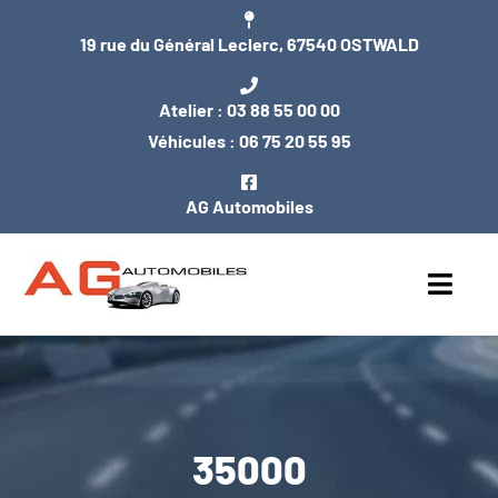
Passer
19 rue du Général Leclerc, 67540 OSTWALD
au
contenu
Atelier :
03 88 55 00 00
Véhicules :
06 75 20 55 95
AG Automobiles
Toggl
Navig
ACCUEIL
NOS VÉHICULES
35000
ENTRETIEN / MÉCANIQUE