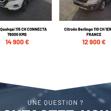
 Qashqai 115 CH CONNECTA
Citroën Berlingo 110 CH 1
78000 KMS
FRANCE
14 900
€
12 900
€
UNE QUESTION ?