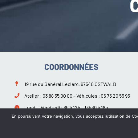
COORDONNÉES
19 rue du Général Leclerc, 67540 OSTWALD
Atelier :
03 88 55 00 00
– Véhicules :
06 75 20 55 95
Lundi – Vendredi : 8h à 12h – 13h30 à 18h
Samedi : 9h à 12h – 14h à 18h
En poursuivant votre navigation, vous acceptez l’utilisation de Coo
Suivez-nous sur Facebook