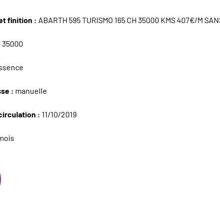
t finition :
ABARTH 595 TURISMO 165 CH 35000 KMS 407€/M SA
:
35000
ssence
sse :
manuelle
circulation :
11/10/2019
mois