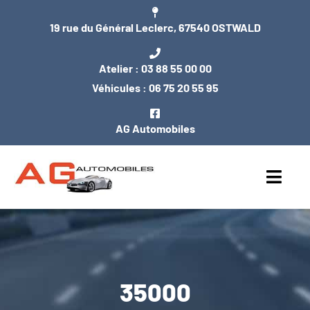
Passer
19 rue du Général Leclerc, 67540 OSTWALD
au
contenu
Atelier :
03 88 55 00 00
Véhicules :
06 75 20 55 95
AG Automobiles
Toggl
Navig
ACCUEIL
NOS VÉHICULES
35000
ENTRETIEN / MÉCANIQUE