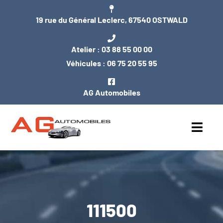
Passer
19 rue du Général Leclerc, 67540 OSTWALD
au
contenu
Atelier :
03 88 55 00 00
Véhicules :
06 75 20 55 95
AG Automobiles
Toggl
Navig
ACCUEIL
NOS VÉHICULES
111500
ENTRETIEN / MÉCANIQUE