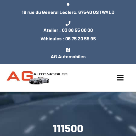
Passer
19 rue du Général Leclerc, 67540 OSTWALD
au
contenu
Atelier :
03 88 55 00 00
Véhicules :
06 75 20 55 95
AG Automobiles
Toggl
Navig
ACCUEIL
NOS VÉHICULES
111500
ENTRETIEN / MÉCANIQUE