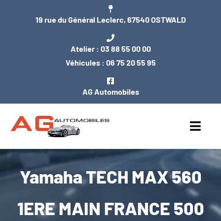
Passer
19 rue du Général Leclerc, 67540 OSTWALD
au
contenu
Atelier :
03 88 55 00 00
Véhicules :
06 75 20 55 95
AG Automobiles
Toggl
Navig
ACCUEIL
Yamaha TECH MAX 560
NOS VÉHICULES
1ERE MAIN FRANCE 500
ENTRETIEN / MÉCANIQUE