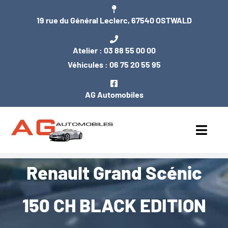
Passer
19 rue du Général Leclerc, 67540 OSTWALD
au
contenu
Atelier :
03 88 55 00 00
Véhicules :
06 75 20 55 95
AG Automobiles
Toggl
Navig
Renault Grand Scénic
ACCUEIL
NOS VÉHICULES
150 CH BLACK EDITION
ENTRETIEN / MÉCANIQUE