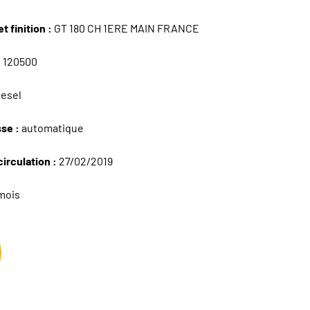
t finition :
GT 180 CH 1ERE MAIN FRANCE
:
120500
iesel
sse :
automatique
circulation :
27/02/2019
mois