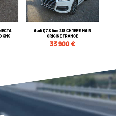
NNECTA
Audi Q7 S line 218 CH 1ERE MAIN
0 KMS
ORIGINE FRANCE
33 900
€