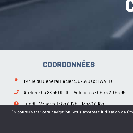
COORDONNÉES
19 rue du Général Leclerc, 67540 OSTWALD
Atelier :
03 88 55 00 00
– Véhicules :
06 75 20 55 95
Lundi – Vendredi : 8h à 12h – 13h30 à 18h
Samedi : 9h à 12h – 14h à 18h
En poursuivant votre navigation, vous acceptez l’utilisation de Coo
Suivez-nous sur Facebook