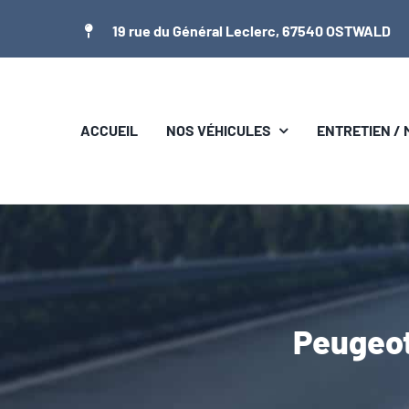
Passer
19 rue du Général Leclerc, 67540 OSTWALD
au
contenu
ACCUEIL
NOS VÉHICULES
ENTRETIEN /
Peugeot