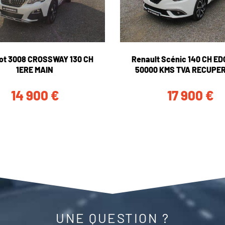
ot 3008 CROSSWAY 130 CH
Renault Scénic 140 CH E
1ERE MAIN
50000 KMS TVA RECUPE
14 900
€
17 900
€
UNE QUESTION ?