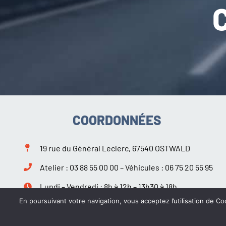
COORDONNÉES
19 rue du Général Leclerc, 67540 OSTWALD
Atelier :
03 88 55 00 00
– Véhicules :
06 75 20 55 95
Lundi – Vendredi : 8h à 12h – 13h30 à 18h
Samedi : 9h à 12h – 14h à 18h
En poursuivant votre navigation, vous acceptez l’utilisation de Coo
Suivez-nous sur Facebook