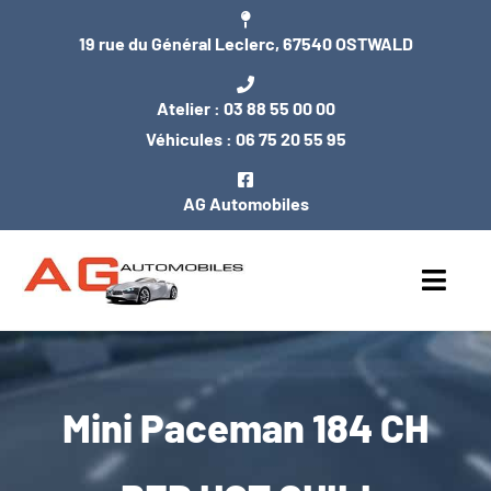
Passer
19 rue du Général Leclerc, 67540 OSTWALD
au
contenu
Atelier :
03 88 55 00 00
Véhicules :
06 75 20 55 95
AG Automobiles
Toggl
Navig
ACCUEIL
Mini Paceman 184 CH
NOS VÉHICULES
ENTRETIEN / MÉCANIQUE