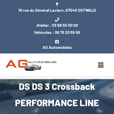
Passer
19 rue du Général Leclerc, 67540 OSTWALD
au
contenu
Atelier :
03 88 55 00 00
Véhicules :
06 75 20 55 95
AG Automobiles
Toggl
Navig
DS DS 3 Crossback
ACCUEIL
NOS VÉHICULES
PERFORMANCE LINE
ENTRETIEN / MÉCANIQUE