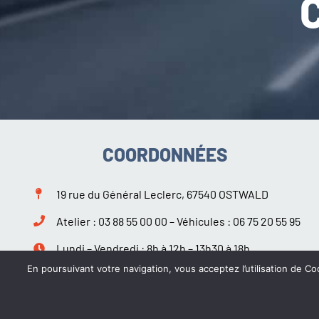
COORDONNÉES
19 rue du Général Leclerc, 67540 OSTWALD
Atelier :
03 88 55 00 00
– Véhicules :
06 75 20 55 95
Lundi – Vendredi : 8h à 12h – 13h30 à 18h
Samedi : 9h à 12h – 14h à 18h
En poursuivant votre navigation, vous acceptez l’utilisation de Coo
Suivez-nous sur Facebook