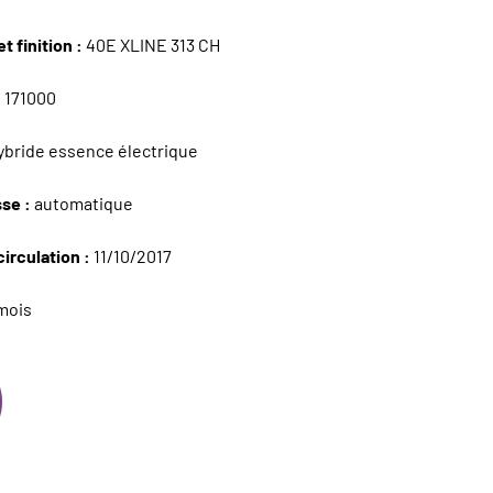
t finition :
40E XLINE 313 CH
:
171000
bride essence électrique
sse :
automatique
circulation :
11/10/2017
mois