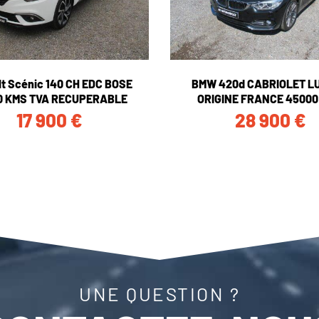
t Scénic 140 CH EDC BOSE
BMW 420d CABRIOLET L
0 KMS TVA RECUPERABLE
ORIGINE FRANCE 45000
17 900
€
28 900
€
UNE QUESTION ?