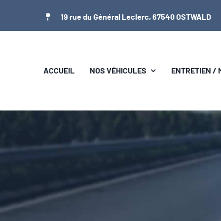
Passer
19 rue du Général Leclerc, 67540 OSTWALD
au
contenu
ACCUEIL
NOS VÉHICULES
ENTRETIEN /