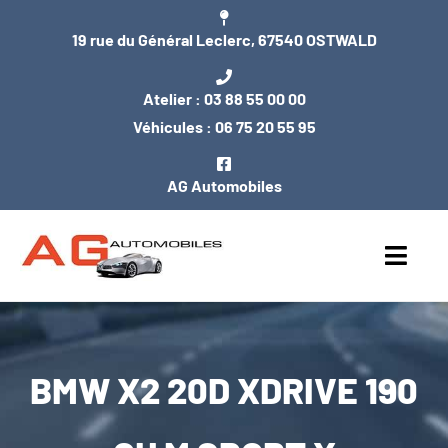
Passer
19 rue du Général Leclerc, 67540 OSTWALD
au
contenu
Atelier :
03 88 55 00 00
Véhicules :
06 75 20 55 95
AG Automobiles
Toggl
Navig
ACCUEIL
BMW X2 20D XDRIVE 190
NOS VÉHICULES
ENTRETIEN / MÉCANIQUE