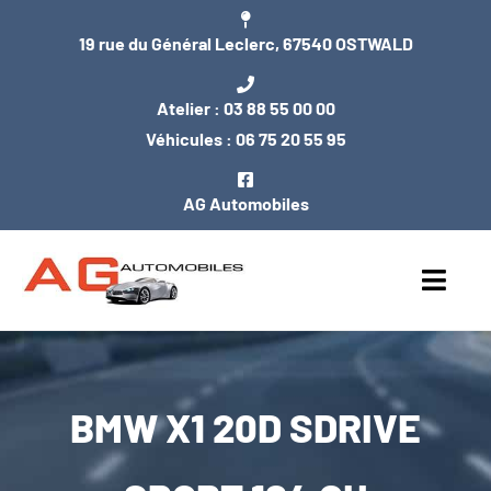
Passer
19 rue du Général Leclerc, 67540 OSTWALD
au
contenu
Atelier :
03 88 55 00 00
Véhicules :
06 75 20 55 95
AG Automobiles
Toggl
Navig
ACCUEIL
BMW X1 20D SDRIVE
NOS VÉHICULES
ENTRETIEN / MÉCANIQUE