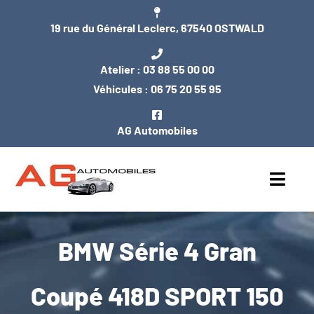
Passer
19 rue du Général Leclerc, 67540 OSTWALD
au
contenu
Atelier :
03 88 55 00 00
Véhicules :
06 75 20 55 95
AG Automobiles
Toggl
Navig
ACCUEIL
BMW Série 4 Gran
NOS VÉHICULES
Coupé 418D SPORT 150
ENTRETIEN / MÉCANIQUE