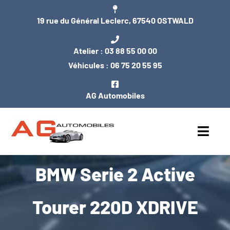
Passer
19 rue du Général Leclerc, 67540 OSTWALD
au
contenu
Atelier :
03 88 55 00 00
Véhicules :
06 75 20 55 95
AG Automobiles
Toggl
Navig
BMW Serie 2 Active
ACCUEIL
NOS VÉHICULES
Tourer 220D XDRIVE
ENTRETIEN / MÉCANIQUE