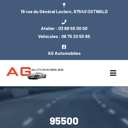
Passer
19 rue du Général Leclerc, 67540 OSTWALD
au
contenu
Atelier :
03 88 55 00 00
Véhicules :
06 75 20 55 95
AG Automobiles
Toggl
Navig
ACCUEIL
NOS VÉHICULES
95500
ENTRETIEN / MÉCANIQUE