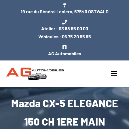
Passer
19 rue du Général Leclerc, 67540 OSTWALD
au
contenu
Atelier :
03 88 55 00 00
Véhicules :
06 75 20 55 95
AG Automobiles
Toggl
Navig
ACCUEIL
Mazda CX-5 ELEGANCE
NOS VÉHICULES
150 CH 1ERE MAIN
ENTRETIEN / MÉCANIQUE