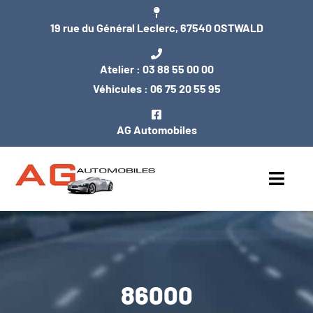
Passer
19 rue du Général Leclerc, 67540 OSTWALD
au
contenu
Atelier :
03 88 55 00 00
Véhicules :
06 75 20 55 95
AG Automobiles
Toggl
Navig
ACCUEIL
NOS VÉHICULES
86000
ENTRETIEN / MÉCANIQUE