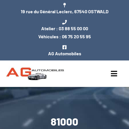
Passer
19 rue du Général Leclerc, 67540 OSTWALD
au
contenu
Atelier :
03 88 55 00 00
Véhicules :
06 75 20 55 95
AG Automobiles
Toggl
Navig
ACCUEIL
NOS VÉHICULES
81000
ENTRETIEN / MÉCANIQUE