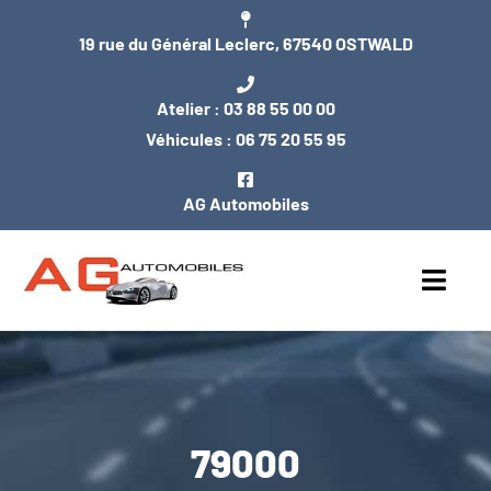
Passer
19 rue du Général Leclerc, 67540 OSTWALD
au
contenu
Atelier :
03 88 55 00 00
Véhicules :
06 75 20 55 95
AG Automobiles
Toggl
Navig
ACCUEIL
NOS VÉHICULES
79000
ENTRETIEN / MÉCANIQUE