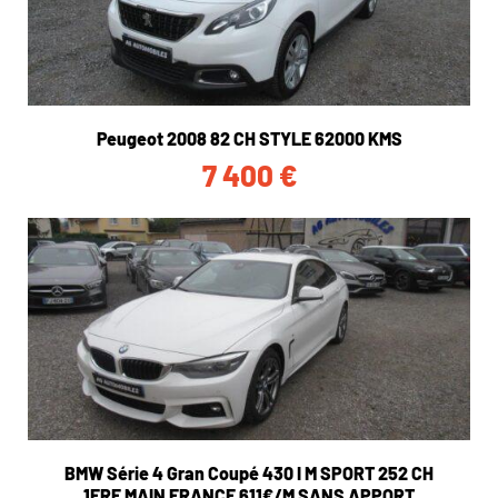
Peugeot 2008 82 CH STYLE 62000 KMS
7 400
€
BMW Série 4 Gran Coupé 430 I M SPORT 252 CH
1ERE MAIN FRANCE 611€/M SANS APPORT