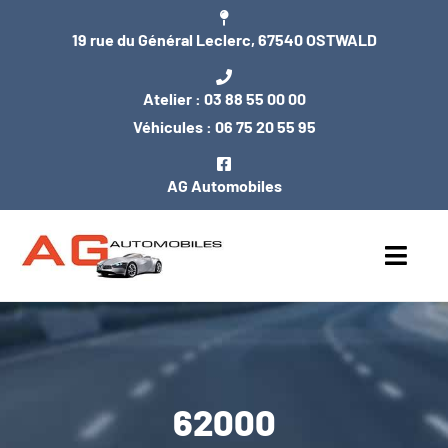
Passer
19 rue du Général Leclerc, 67540 OSTWALD
au
contenu
Atelier :
03 88 55 00 00
Véhicules :
06 75 20 55 95
AG Automobiles
Toggl
Navig
ACCUEIL
NOS VÉHICULES
62000
ENTRETIEN / MÉCANIQUE