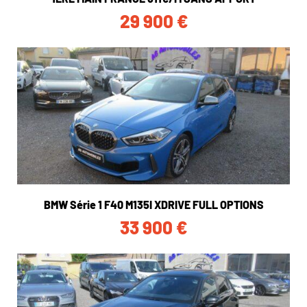
29 900
€
BMW Série 1 F40 M135I XDRIVE FULL OPTIONS
33 900
€