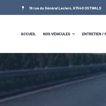
Passer
19 rue du Général Leclerc, 67540 OSTWALD
au
contenu
ACCUEIL
NOS VÉHICULES
ENTRETIEN /