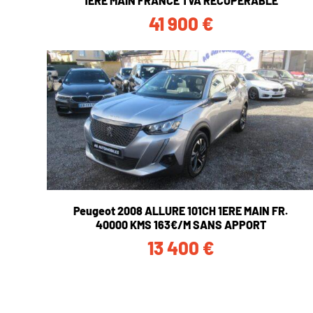
1ERE MAIN FRANCE TVA RECUPERABLE
41 900
€
Peugeot 2008 ALLURE 101CH 1ERE MAIN FR.
40000 KMS 163€/M SANS APPORT
13 400
€