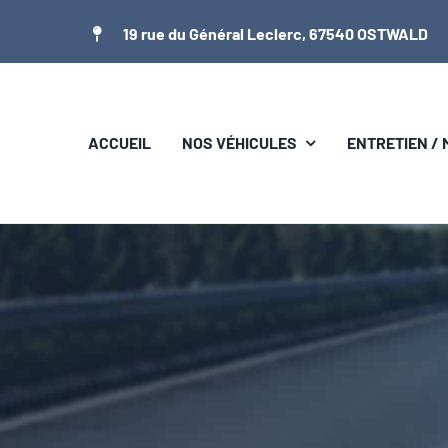
Passer
19 rue du Général Leclerc, 67540 OSTWALD
au
contenu
ACCUEIL
NOS VÉHICULES
ENTRETIEN /