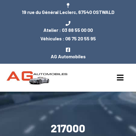
Passer
19 rue du Général Leclerc, 67540 OSTWALD
au
contenu
Atelier :
03 88 55 00 00
Véhicules :
06 75 20 55 95
AG Automobiles
Toggl
Navig
ACCUEIL
NOS VÉHICULES
217000
ENTRETIEN / MÉCANIQUE