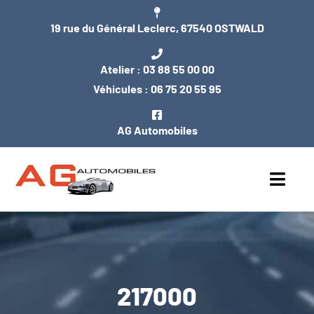
Passer
19 rue du Général Leclerc, 67540 OSTWALD
au
contenu
Atelier :
03 88 55 00 00
Véhicules :
06 75 20 55 95
AG Automobiles
Toggl
Navig
ACCUEIL
NOS VÉHICULES
217000
ENTRETIEN / MÉCANIQUE