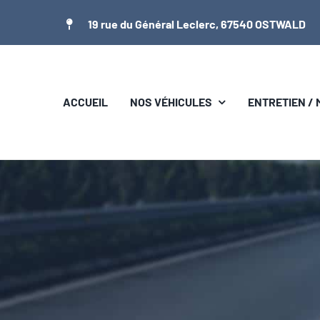
Passer
19 rue du Général Leclerc, 67540 OSTWALD
au
contenu
ACCUEIL
NOS VÉHICULES
ENTRETIEN /