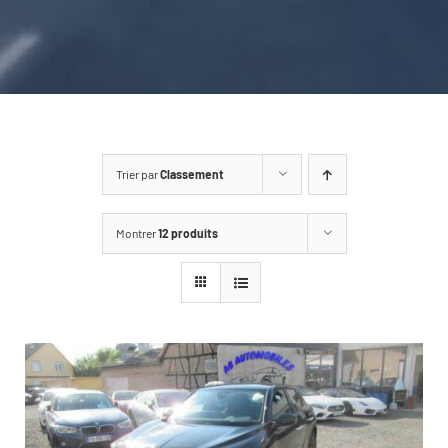
CARROSSERIE / VITRAGE
PNEUMATIQUE
CONTACT
Trier par
Classement
Montrer
12 produits