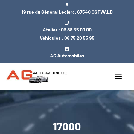
Passer
19 rue du Général Leclerc, 67540 OSTWALD
au
contenu
Atelier :
03 88 55 00 00
Véhicules :
06 75 20 55 95
AG Automobiles
Toggl
Navig
ACCUEIL
NOS VÉHICULES
17000
ENTRETIEN / MÉCANIQUE