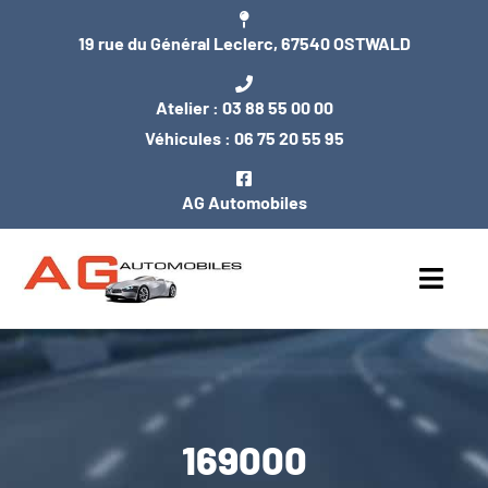
Passer
19 rue du Général Leclerc, 67540 OSTWALD
au
contenu
Atelier :
03 88 55 00 00
Véhicules :
06 75 20 55 95
AG Automobiles
Toggl
Navig
ACCUEIL
NOS VÉHICULES
169000
ENTRETIEN / MÉCANIQUE