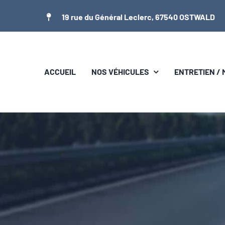
Passer
19 rue du Général Leclerc, 67540 OSTWALD
au
contenu
ACCUEIL
NOS VÉHICULES
ENTRETIEN /