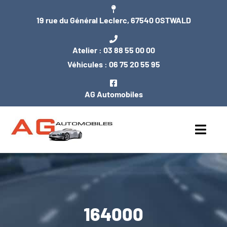
Passer
19 rue du Général Leclerc, 67540 OSTWALD
au
contenu
Atelier :
03 88 55 00 00
Véhicules :
06 75 20 55 95
AG Automobiles
Toggl
Navig
ACCUEIL
NOS VÉHICULES
164000
ENTRETIEN / MÉCANIQUE