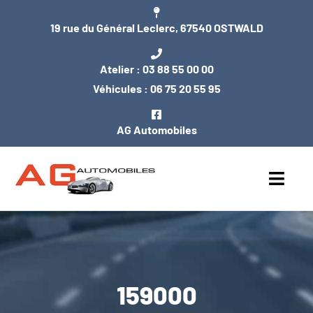
Passer
19 rue du Général Leclerc, 67540 OSTWALD
au
contenu
Atelier :
03 88 55 00 00
Véhicules :
06 75 20 55 95
AG Automobiles
Toggl
Navig
ACCUEIL
NOS VÉHICULES
159000
ENTRETIEN / MÉCANIQUE