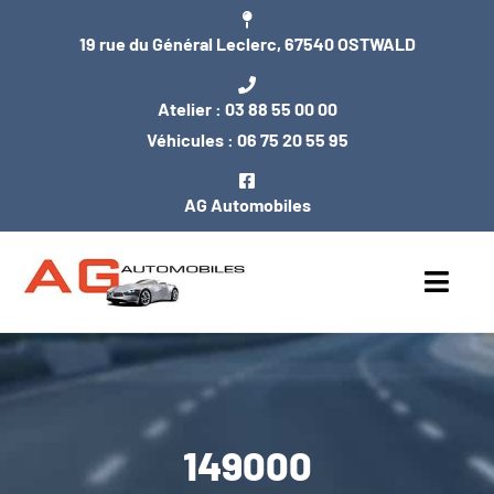
Passer
19 rue du Général Leclerc, 67540 OSTWALD
au
contenu
Atelier :
03 88 55 00 00
Véhicules :
06 75 20 55 95
AG Automobiles
Toggl
Navig
ACCUEIL
NOS VÉHICULES
149000
ENTRETIEN / MÉCANIQUE