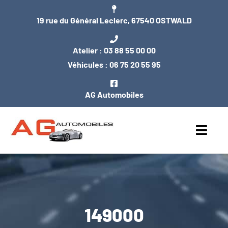
Passer
19 rue du Général Leclerc, 67540 OSTWALD
au
contenu
Atelier :
03 88 55 00 00
Véhicules :
06 75 20 55 95
AG Automobiles
Toggl
Navig
ACCUEIL
NOS VÉHICULES
149000
ENTRETIEN / MÉCANIQUE