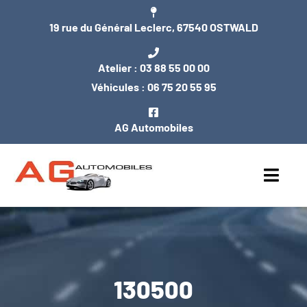
Passer
19 rue du Général Leclerc, 67540 OSTWALD
au
contenu
Atelier :
03 88 55 00 00
Véhicules :
06 75 20 55 95
AG Automobiles
Toggl
Navig
ACCUEIL
NOS VÉHICULES
130500
ENTRETIEN / MÉCANIQUE