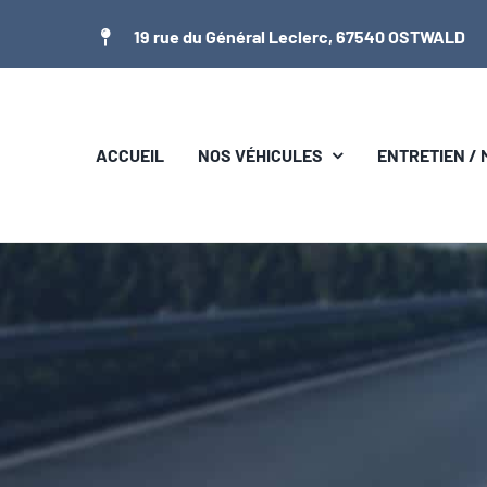
Passer
19 rue du Général Leclerc, 67540 OSTWALD
au
contenu
ACCUEIL
NOS VÉHICULES
ENTRETIEN /