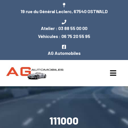
Passer
19 rue du Général Leclerc, 67540 OSTWALD
au
contenu
Atelier :
03 88 55 00 00
Véhicules :
06 75 20 55 95
AG Automobiles
Toggl
Navig
ACCUEIL
NOS VÉHICULES
111000
ENTRETIEN / MÉCANIQUE