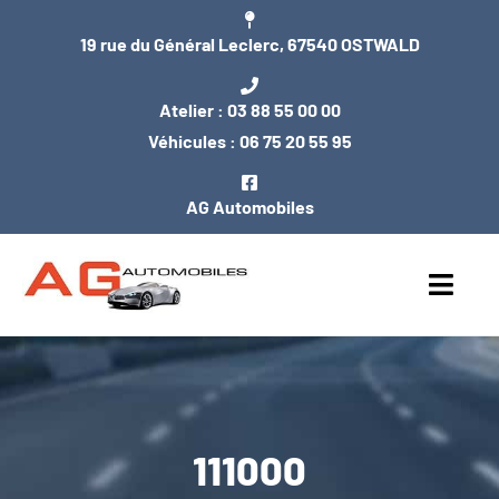
Passer
19 rue du Général Leclerc, 67540 OSTWALD
au
contenu
Atelier :
03 88 55 00 00
Véhicules :
06 75 20 55 95
AG Automobiles
Toggl
Navig
ACCUEIL
NOS VÉHICULES
111000
ENTRETIEN / MÉCANIQUE