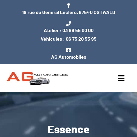
Passer
19 rue du Général Leclerc, 67540 OSTWALD
au
contenu
Atelier :
03 88 55 00 00
Véhicules :
06 75 20 55 95
AG Automobiles
Toggl
Navig
ACCUEIL
NOS VÉHICULES
Essence
ENTRETIEN / MÉCANIQUE