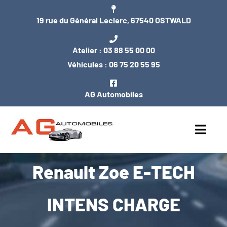
Passer
19 rue du Général Leclerc, 67540 OSTWALD
au
contenu
Atelier :
03 88 55 00 00
Véhicules :
06 75 20 55 95
AG Automobiles
Toggl
Navig
Renault Zoe E-TECH
ACCUEIL
NOS VÉHICULES
INTENS CHARGE
ENTRETIEN / MÉCANIQUE