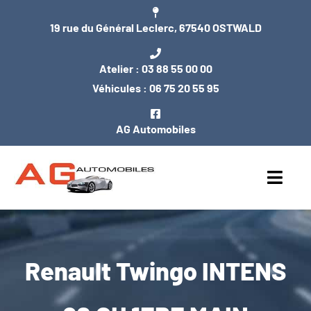
Passer
19 rue du Général Leclerc, 67540 OSTWALD
au
contenu
Atelier :
03 88 55 00 00
Véhicules :
06 75 20 55 95
AG Automobiles
Toggl
Navig
ACCUEIL
Renault Twingo INTENS
NOS VÉHICULES
ENTRETIEN / MÉCANIQUE