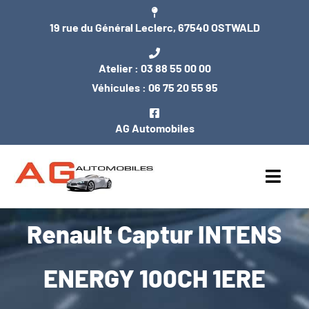
Passer
19 rue du Général Leclerc, 67540 OSTWALD
au
contenu
Atelier :
03 88 55 00 00
Véhicules :
06 75 20 55 95
AG Automobiles
Toggl
Navig
Renault Captur INTENS
ACCUEIL
NOS VÉHICULES
ENERGY 100CH 1ERE
ENTRETIEN / MÉCANIQUE