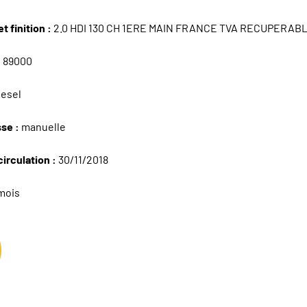
t finition :
2.0 HDI 130 CH 1ERE MAIN FRANCE TVA RECUPERAB
:
89000
iesel
sse :
manuelle
circulation :
30/11/2018
mois