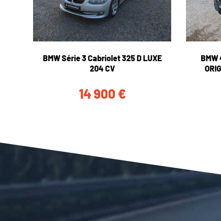
BMW Série 3 Cabriolet 325 D LUXE
BMW 
204 CV
ORI
14 900
€