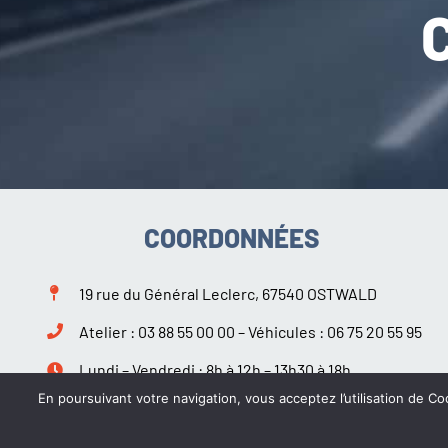
COORDONNÉES
19 rue du Général Leclerc, 67540 OSTWALD
Atelier :
03 88 55 00 00
– Véhicules :
06 75 20 55 95
Lundi – Vendredi : 8h à 12h – 13h30 à 18h
Samedi : 9h à 12h – 14h à 18h
En poursuivant votre navigation, vous acceptez l’utilisation de Coo
Suivez-nous sur Facebook