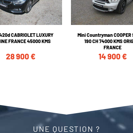
420d CABRIOLET LUXURY
Mini Countryman COOPER
GINE FRANCE 45000 KMS
190 CH 74000 KMS ORI
FRANCE
28 900
€
14 900
€
UNE QUESTION ?